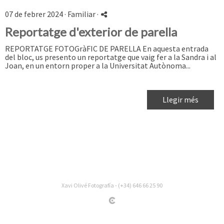
07 de febrer 2024 ·
Familiar
·
Reportatge d'exterior de parella
REPORTATGE FOTOGràFIC DE PARELLA En aquesta entrada
del bloc, us presento un reportatge que vaig fer a la Sandra i al
Joan, en un entorn proper a la Universitat Autònoma...
Llegir més
Xavi Olivé Fotografía - (+34) 646 66 25 90